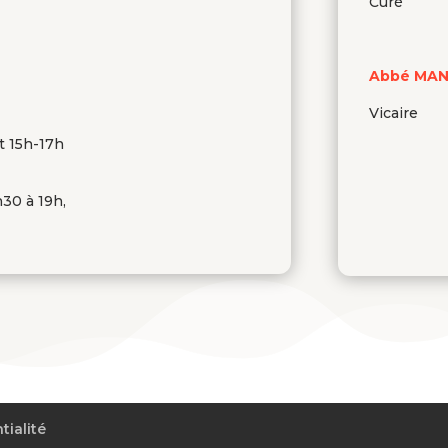
Curé
Abbé MAN
Vicaire
t 15h-17h
h30 à 19h,
tialité