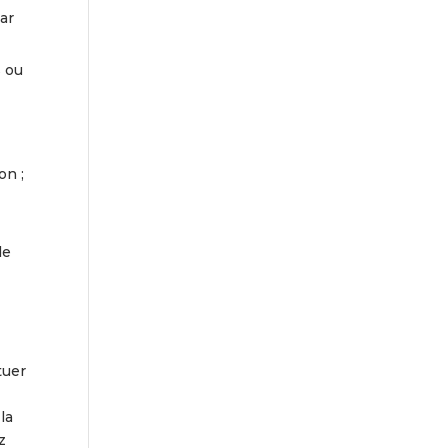
ar
s ou
on ;
de
tuer
la
z