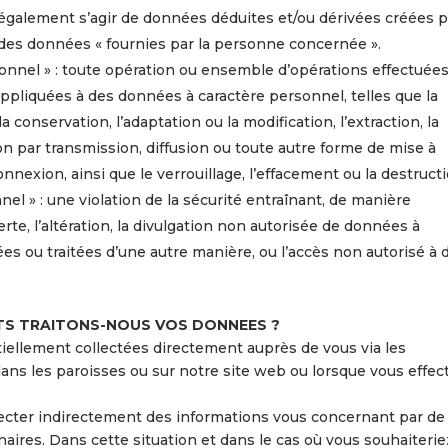
t également s’agir de données déduites et/ou dérivées créées p
 des données « fournies par la personne concernée ».
onnel » : toute opération ou ensemble d’opérations effectuée
ppliquées à des données à caractère personnel, telles que la
la conservation, l’adaptation ou la modification, l’extraction, la
ion par transmission, diffusion ou toute autre forme de mise à
nnexion, ainsi que le verrouillage, l’effacement ou la destructi
el » : une violation de la sécurité entraînant, de manière
 perte, l’altération, la divulgation non autorisée de données à
s ou traitées d’une autre manière, ou l’accès non autorisé à 
TS TRAITONS-NOUS VOS DONNEES ?
iellement collectées directement auprès de vous via les
dans les paroisses ou sur notre site web ou lorsque vous effec
ter indirectement des informations vous concernant par de 
aires. Dans cette situation et dans le cas où vous souhaiterie