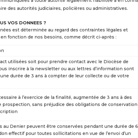
communiquées à toute autorité légalement habilitée à en conna
aire des autorités judiciaires, policières ou administratives.
US VOS DONNEES ?
nées est déterminée au regard des contraintes légales et
, en fonction de nos besoins, comme décrit ci-après :
on
ct utilisées soit pour prendre contact avec le Diocèse de
vous inscrire à la newsletter ou aux lettres d’information sont
ne durée de 3 ans à compter de leur collecte ou de votre
ssaire à l’exercice de la finalité, augmentée de 3 ans à des
de prospection, sans préjudice des obligations de conservation
cription
es au Denier peuvent être conservées pendant une durée de 
don effectif pour toutes sollicitations en vue de l’envoi d’un