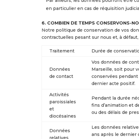
Par ailleurs, les données pourront être 
en particulier en cas de réquisition judici
6. COMBIEN DE TEMPS CONSERVONS-NO
Notre politique de conservation de vos don
contractuelles pesant sur nous et, à défaut
Traitement
Durée de conservati
Vos données de conta
Données
Marseille, soit pour 
de contact
conservées pendant u
dernier acte positif.
Activités
Pendant la durée néce
paroissiales
fins d’animation et 
et
ou des délais de pres
diocésaines
Les données relativ
Données
ans après le dernier 
relatives