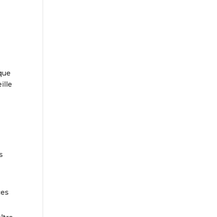
 que
ille
s
ces