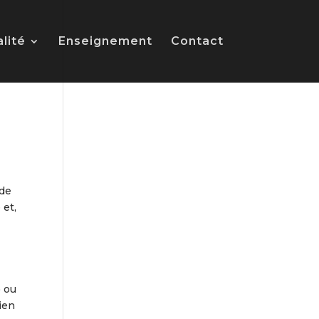
alité
Enseignement
Contact
 de
 et,
) ou
bien