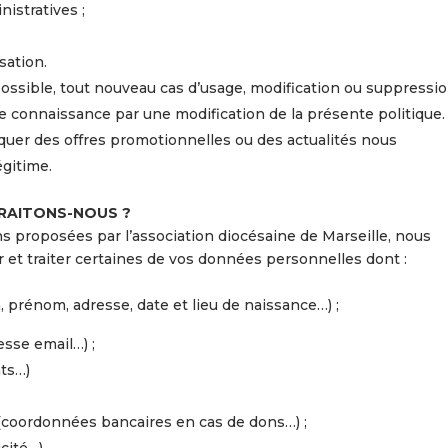
istratives ;
sation.
possible, tout nouveau cas d’usage, modification ou suppressi
re connaissance par une modification de la présente politique.
r des offres promotionnelles ou des actualités nous
égitime.
TRAITONS-NOUS ?
ns proposées par l’association diocésaine de Marseille, nous
et traiter certaines de vos données personnelles dont :
m, prénom, adresse, date et lieu de naissance…) ;
sse email…) ;
nts…)
(coordonnées bancaires en cas de dons…) ;